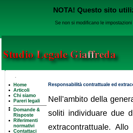
NOTA! Questo sito utiliz
Se non si modificano le impostazioni 
Responsabilità contrattuale ed extrac
Home
Home
Articoli
Articoli
Chi siamo
Divulgativi
Nell’ambito della genera
Responsabilità contrattuale ed extracontrattuale
Pareri legali
----------
Domande &
soliti individuare due d
Risposte
Riferimenti
extracontrattuale. Allo
normativi
Contattaci