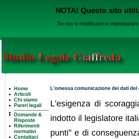
NOTA! Questo sito utiliz
Se non si modificano le impostazioni 
L'omessa comunicazione dei dati del c
Home
Home
Articoli
Articoli
Chi siamo
Divulgativi
L'esigenza di scoraggia
L'omessa comunicazione dei dati del conducente ex ar
Pareri legali
----------
Domande &
indotto il legislatore it
Risposte
Riferimenti
punti" e di conseguenza
normativi
Contattaci